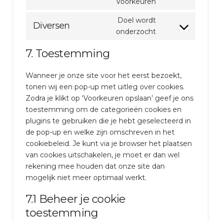
to
Voorkeuren
service
Doel wordt
linkedin
Diversen
Consent
onderzocht
to
7. Toestemming
service
diversen
Wanneer je onze site voor het eerst bezoekt,
tonen wij een pop-up met uitleg over cookies.
Zodra je klikt op ‘Voorkeuren opslaan’ geef je ons
toestemming om de categorieën cookies en
plugins te gebruiken die je hebt geselecteerd in
de pop-up en welke zijn omschreven in het
cookiebeleid. Je kunt via je browser het plaatsen
van cookies uitschakelen, je moet er dan wel
rekening mee houden dat onze site dan
mogelijk niet meer optimaal werkt.
7.1 Beheer je cookie
toestemming