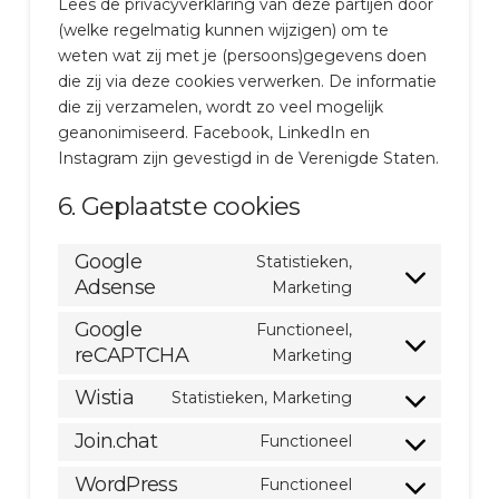
Lees de privacyverklaring van deze partijen door
(welke regelmatig kunnen wijzigen) om te
weten wat zij met je (persoons)gegevens doen
die zij via deze cookies verwerken. De informatie
die zij verzamelen, wordt zo veel mogelijk
geanonimiseerd. Facebook, LinkedIn en
Instagram zijn gevestigd in de Verenigde Staten.
6. Geplaatste cookies
Google
Statistieken,
Adsense
Consent
Marketing
to
Google
Functioneel,
service
reCAPTCHA
Consent
Marketing
google-
to
adsense
Wistia
Statistieken, Marketing
service
Consent
google-
to
Join.chat
Functioneel
Consent
recaptcha
service
to
WordPress
Functioneel
wistia
Consent