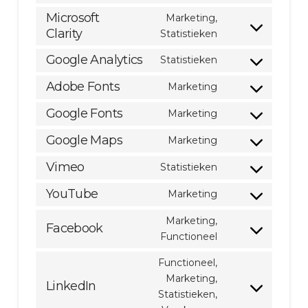
service
to
Microsoft
Marketing,
join.chat
service
Clarity
Consent
Statistieken
wordpress
to
Google Analytics
Statistieken
service
Consent
microsoft-
to
Adobe Fonts
Marketing
Consent
clarity
service
to
Google Fonts
Marketing
google-
Consent
service
analytics
to
Google Maps
Marketing
adobe-
Consent
service
fonts
to
Vimeo
Statistieken
google-
Consent
service
fonts
to
YouTube
Marketing
google-
Consent
service
maps
to
Marketing,
vimeo
Facebook
service
Consent
Functioneel
youtube
to
Functioneel,
service
Marketing,
facebook
LinkedIn
Consent
Statistieken,