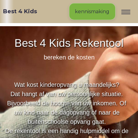
Best 4 Kids
kennismaking
Best 4 Kids Rekentool
bereken de kosten
Wat kost kinderopvang u maandelijks?
Dat hangt af van uw persoonlijke situatie.
Bijvoorbeeld de hoogte van uw inkomen. Of
uw kind naar de dagopvang of naar de
buitenschoolse opvang gaat.
De rekentool is een handig hulpmiddel om de