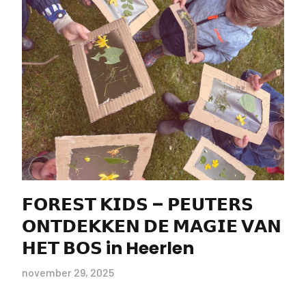
𝗙𝗢𝗥𝗘𝗦𝗧 𝗞𝗜𝗗𝗦 – 𝗣𝗘𝗨𝗧𝗘𝗥𝗦
𝗢𝗡𝗧𝗗𝗘𝗞𝗞𝗘𝗡 𝗗𝗘 𝗠𝗔𝗚𝗜𝗘 𝗩𝗔𝗡
𝗛𝗘𝗧 𝗕𝗢𝗦 in Heerlen
november 29, 2025