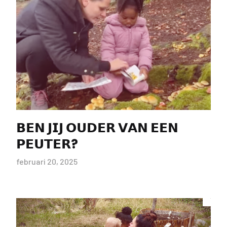
𝗕𝗘𝗡 𝗝𝗜𝗝 𝗢𝗨𝗗𝗘𝗥 𝗩𝗔𝗡 𝗘𝗘𝗡
𝗣𝗘𝗨𝗧𝗘𝗥?
februari 20, 2025