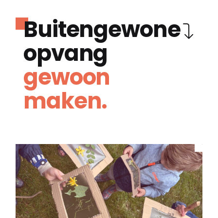
Buitengewone
opvang
gewoon
maken.