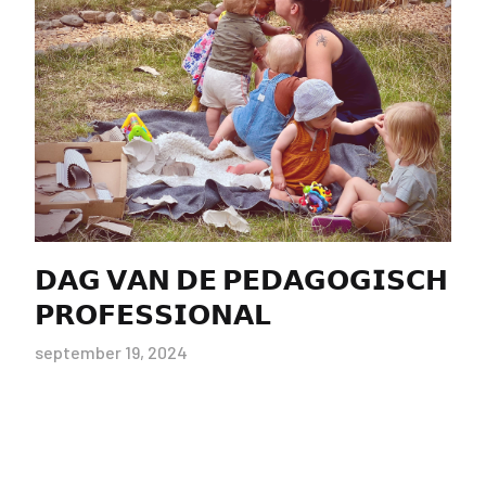
𝗗𝗔𝗚 𝗩𝗔𝗡 𝗗𝗘 𝗣𝗘𝗗𝗔𝗚𝗢𝗚𝗜𝗦𝗖𝗛
𝗣𝗥𝗢𝗙𝗘𝗦𝗦𝗜𝗢𝗡𝗔𝗟
september 19, 2024