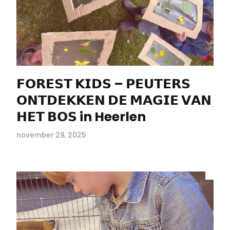
𝗙𝗢𝗥𝗘𝗦𝗧 𝗞𝗜𝗗𝗦 – 𝗣𝗘𝗨𝗧𝗘𝗥𝗦
𝗢𝗡𝗧𝗗𝗘𝗞𝗞𝗘𝗡 𝗗𝗘 𝗠𝗔𝗚𝗜𝗘 𝗩𝗔𝗡
𝗛𝗘𝗧 𝗕𝗢𝗦 in Heerlen
november 29, 2025