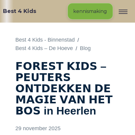
Best 4 Kids
kennismaking
/
Best 4 Kids - Binnenstad
/
Best 4 Kids – De Hoeve
Blog
𝗙𝗢𝗥𝗘𝗦𝗧 𝗞𝗜𝗗𝗦 –
𝗣𝗘𝗨𝗧𝗘𝗥𝗦
𝗢𝗡𝗧𝗗𝗘𝗞𝗞𝗘𝗡 𝗗𝗘
𝗠𝗔𝗚𝗜𝗘 𝗩𝗔𝗡 𝗛𝗘𝗧
𝗕𝗢𝗦 in Heerlen
29 november 2025