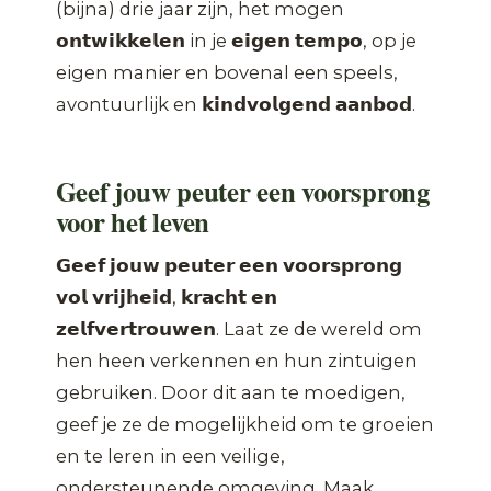
(bijna) drie jaar zijn, het mogen
𝗼𝗻𝘁𝘄𝗶𝗸𝗸𝗲𝗹𝗲𝗻 in je 𝗲𝗶𝗴𝗲𝗻 𝘁𝗲𝗺𝗽𝗼, op je
eigen manier en bovenal een speels,
avontuurlijk en 𝗸𝗶𝗻𝗱𝘃𝗼𝗹𝗴𝗲𝗻𝗱 𝗮𝗮𝗻𝗯𝗼𝗱.
Geef jouw peuter een voorsprong
voor het leven
𝗚𝗲𝗲𝗳 𝗷𝗼𝘂𝘄 𝗽𝗲𝘂𝘁𝗲𝗿 𝗲𝗲𝗻 𝘃𝗼𝗼𝗿𝘀𝗽𝗿𝗼𝗻𝗴
𝘃𝗼𝗹 𝘃𝗿𝗶𝗷𝗵𝗲𝗶𝗱, 𝗸𝗿𝗮𝗰𝗵𝘁 𝗲𝗻
𝘇𝗲𝗹𝗳𝘃𝗲𝗿𝘁𝗿𝗼𝘂𝘄𝗲𝗻. Laat ze de wereld om
hen heen verkennen en hun zintuigen
gebruiken. Door dit aan te moedigen,
geef je ze de mogelijkheid om te groeien
en te leren in een veilige,
ondersteunende omgeving. Maak