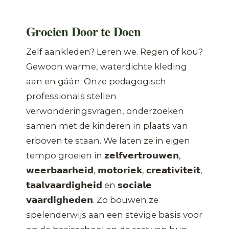
Groeien Door te Doen
Zelf aankleden? Leren we. Regen of kou?
Gewoon warme, waterdichte kleding
aan en gáán. Onze pedagogisch
professionals stellen
verwonderingsvragen, onderzoeken
samen met de kinderen in plaats van
erboven te staan. We laten ze in eigen
tempo groeien in 𝘇𝗲𝗹𝗳𝘃𝗲𝗿𝘁𝗿𝗼𝘂𝘄𝗲𝗻,
𝘄𝗲𝗲𝗿𝗯𝗮𝗮𝗿𝗵𝗲𝗶𝗱, 𝗺𝗼𝘁𝗼𝗿𝗶𝗲𝗸, 𝗰𝗿𝗲𝗮𝘁𝗶𝘃𝗶𝘁𝗲𝗶𝘁,
𝘁𝗮𝗮𝗹𝘃𝗮𝗮𝗿𝗱𝗶𝗴𝗵𝗲𝗶𝗱 en 𝘀𝗼𝗰𝗶𝗮𝗹𝗲
𝘃𝗮𝗮𝗿𝗱𝗶𝗴𝗵𝗲𝗱𝗲𝗻. Zo bouwen ze
spelenderwijs aan een stevige basis voor