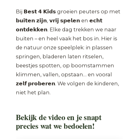
Bij 𝗕𝗲𝘀𝘁 𝟰 𝗞𝗶𝗱𝘀 groeien peuters op met
𝗯𝘂𝗶𝘁𝗲𝗻 𝘇𝗶𝗷𝗻, 𝘃𝗿𝗶𝗷 𝘀𝗽𝗲𝗹𝗲𝗻 en 𝗲𝗰𝗵𝘁
𝗼𝗻𝘁𝗱𝗲𝗸𝗸𝗲𝗻. Elke dag trekken we naar
buiten – en heel vaak het bos in. Hier is
de natuur onze speelplek: in plassen
springen, bladeren laten ritselen,
beestjes spotten, op boomstammen
klimmen, vallen, opstaan… en vooral
𝘇𝗲𝗹𝗳 𝗽𝗿𝗼𝗯𝗲𝗿𝗲𝗻. We volgen de kinderen,
niet het plan.
Bekijk de video en je snapt
precies wat we bedoelen!