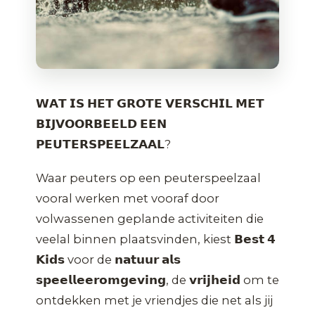
𝗪𝗔𝗧 𝗜𝗦 𝗛𝗘𝗧 𝗚𝗥𝗢𝗧𝗘 𝗩𝗘𝗥𝗦𝗖𝗛𝗜𝗟 𝗠𝗘𝗧
𝗕𝗜𝗝𝗩𝗢𝗢𝗥𝗕𝗘𝗘𝗟𝗗 𝗘𝗘𝗡
𝗣𝗘𝗨𝗧𝗘𝗥𝗦𝗣𝗘𝗘𝗟𝗭𝗔𝗔𝗟?
Waar peuters op een peuterspeelzaal
vooral werken met vooraf door
volwassenen geplande activiteiten die
veelal binnen plaatsvinden, kiest 𝗕𝗲𝘀𝘁 𝟰
𝗞𝗶𝗱𝘀 voor de 𝗻𝗮𝘁𝘂𝘂𝗿 𝗮𝗹𝘀
𝘀𝗽𝗲𝗲𝗹𝗹𝗲𝗲𝗿𝗼𝗺𝗴𝗲𝘃𝗶𝗻𝗴, de 𝘃𝗿𝗶𝗷𝗵𝗲𝗶𝗱 om te
ontdekken met je vriendjes die net als jij